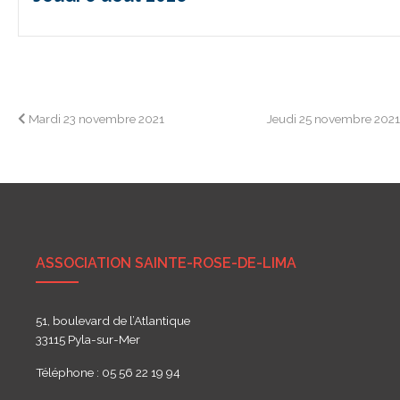
Navigation
Mardi 23 novembre 2021
Jeudi 25 novembre 202
de
l’article
ASSOCIATION SAINTE-ROSE-DE-LIMA
51, boulevard de l’Atlantique
33115 Pyla-sur-Mer
Téléphone : 05 56 22 19 94