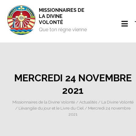
MISSIONNAIRES DE
LA DIVINE
VOLONTÉ
Que ton règne vienne
MERCREDI 24 NOVEMBRE
2021
Missionnaires de la Divine Volonté
/
Actualités
/
La Divine Volonté
/
L’évangile du jour et le Livre du Ciel
/ Mercredi 24 novembre
2021