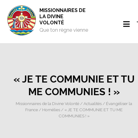
MISSIONNAIRES DE
LA DIVINE
VOLONTÉ
Que ton règne vienne
« JE TE COMMUNIE ET TU
ME COMMUNIES ! »
Missionnaires de la Divine Volonté
/
Actualités
/
Évangéliser la
France
/
Homélies
/ « JE TE COMMUNIE ET TU ME
COMMUNIES ! »