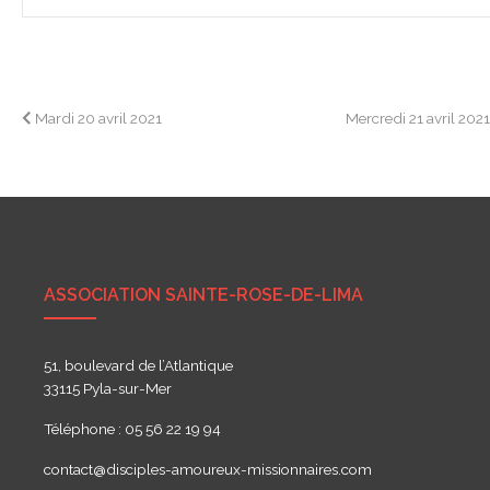
Navigation
Mardi 20 avril 2021
Mercredi 21 avril 202
de
l’article
ASSOCIATION SAINTE-ROSE-DE-LIMA
51, boulevard de l’Atlantique
33115 Pyla-sur-Mer
Téléphone : 05 56 22 19 94
contact@disciples-amoureux-missionnaires.com