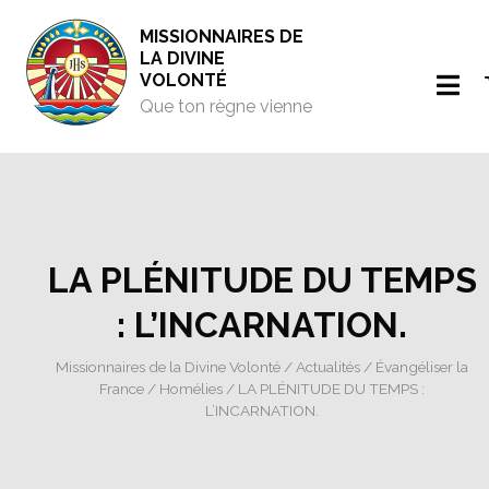
MISSIONNAIRES DE
LA DIVINE
VOLONTÉ
Que ton règne vienne
LA PLÉNITUDE DU TEMPS
: L’INCARNATION.
Missionnaires de la Divine Volonté
/
Actualités
/
Évangéliser la
France
/
Homélies
/ LA PLÉNITUDE DU TEMPS :
L’INCARNATION.