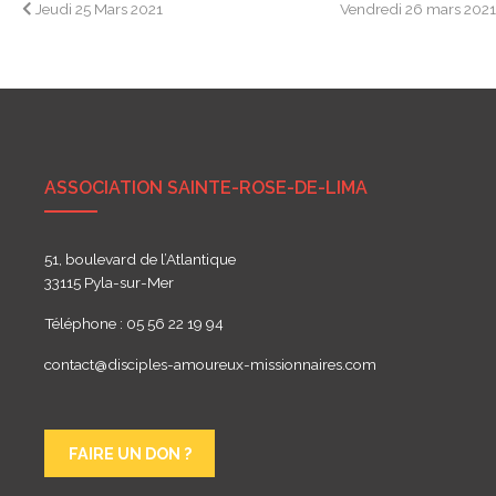
Navigation
Jeudi 25 Mars 2021
Vendredi 26 mars 202
de
l’article
ASSOCIATION SAINTE-ROSE-DE-LIMA
51, boulevard de l’Atlantique
33115 Pyla-sur-Mer
Téléphone : 05 56 22 19 94
contact@disciples-amoureux-missionnaires.com
FAIRE UN DON ?