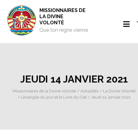
MISSIONNAIRES DE
LA DIVINE
VOLONTÉ
Que ton règne vienne
JEUDI 14 JANVIER 2021
Missionnaires de la Divine Volonté
/
Actualités
/
La Divine Volonté
/
L’évangile du jour et le Livre du Ciel
/ Jeudi 14 Janvier 2021