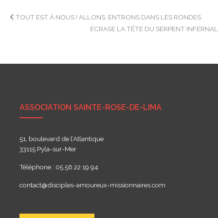
Navigation
TOUT EST À NOUS ! ALLONS, ENTRONS DANS LES RONDES.
ÉCRASE LA TÊTE DU SERPENT INFERNA
de
l’article
ASSOCIATION SAINTE-ROSE-DE-LIMA
51, boulevard de l’Atlantique
33115 Pyla-sur-Mer
Téléphone : 05 56 22 19 94
contact@disciples-amoureux-missionnaires.com