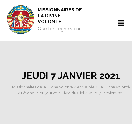
MISSIONNAIRES DE
LA DIVINE
VOLONTÉ
Que ton règne vienne
JEUDI 7 JANVIER 2021
Missionnaires de la Divine Volonté
/
Actualités
/
La Divine Volonté
/
L’évangile du jour et le Livre du Ciel
/ Jeudi 7 Janvier 2021