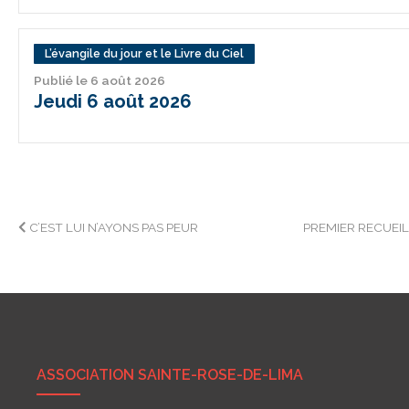
L’évangile du jour et le Livre du Ciel
Publié le 6 août 2026
Jeudi 6 août 2026
Navigation
C’EST LUI N’AYONS PAS PEUR
PREMIER RECUEI
de
l’article
ASSOCIATION SAINTE-ROSE-DE-LIMA