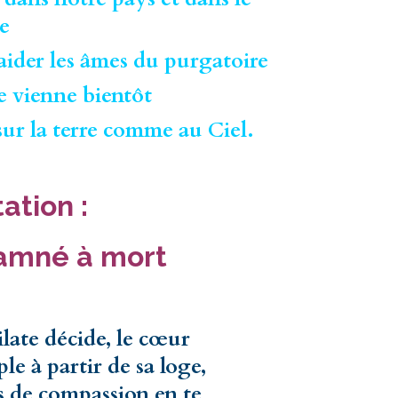
e
 aider les âmes du purgatoire
 vienne bientôt
 sur la terre comme au Ciel.
tation :
amné à mort
late décide, le cœur
e à partir de sa loge,
is de compassion en te