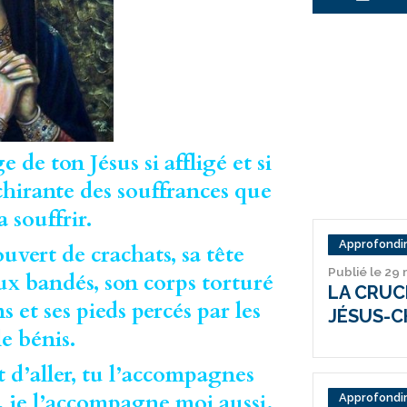
de ton Jésus si affligé et si
déchirante des souffrances que
a souffrir.
Approfondir
uvert de crachats, sa tête
Publié le 29
eux bandés, son corps torturé
LA CRUC
s et ses pieds percés par les
JÉSUS-C
le bénis.
nt d’aller, tu l’accompagnes
s, je l’accompagne moi aussi.
Approfondir