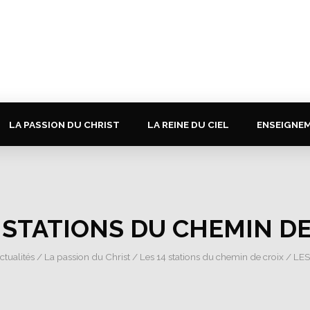
LA PASSION DU CHRIST
LA REINE DU CIEL
ENSEIGNE
4 STATIONS DU CHEMIN DE
ctualités
/
La passion du Christ
/
Les 14 stations du chemin de croix
/ LES