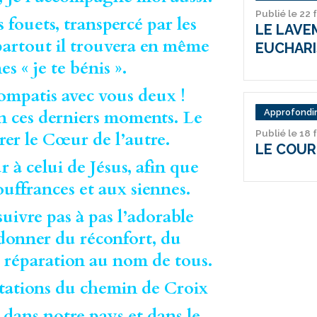
Publié le 22 
 fouets, transpercé par les
LE LAVE
 partout il trouvera en même
EUCHARI
s « je te bénis ».
ompatis avec vous deux !
n ces derniers moments. Le
Approfondir
Publié le 18 
er le Cœur de l’autre.
LE COUR
à celui de Jésus, afin que
uffrances et aux siennes.
suivre pas à pas l’adorable
i donner du réconfort, du
a réparation au nom de tous.
s stations du chemin de Croix
, dans notre pays et dans le