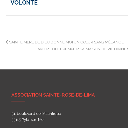
VOLONTÉ
Navigation
SAINTE MÈRE DE DIEU DONNE MOI UN CŒUR SANS MÉLANGE !
AVOIR FOI ET REMPLIR SA MAISON DE VIE DIVINE 
de
l’article
ASSOCIATION SAINTE-ROSE-DE-LIMA
51, boulevard de l’Atlantique
33115 Pyla-sur-Mer