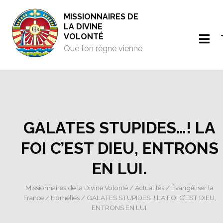
MISSIONNAIRES DE
LA DIVINE
VOLONTÉ
Que ton règne vienne
GALATES STUPIDES…! LA
FOI C’EST DIEU, ENTRONS
EN LUI.
Missionnaires de la Divine Volonté
/
Actualités
/
Évangéliser la
France
/
Homélies
/ GALATES STUPIDES…! LA FOI C’EST DIEU,
ENTRONS EN LUI.