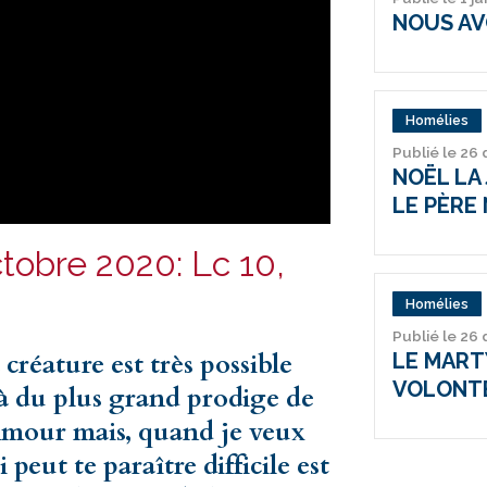
NOUS AV
Homélies
Publié le 26
NOËL LA 
LE PÈRE 
obre 2020: Lc 10,
Homélies
Publié le 26
a créature est très possible
LE MARTY
VOLONT
 là du plus grand prodige de
mour mais, quand je veux
 peut te paraître difficile est