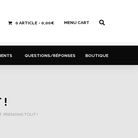
MENU CART
0 ARTICLE
0,00€
MENTS
QUESTIONS/RÉPONSES
BOUTIQUE
 !
T, PRENONS TOUT !