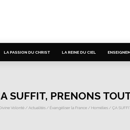
LA PASSION DU CHRIST
LA REINE DU CIEL
ENSEIGNE
A SUFFIT, PRENONS TOUT
Divine Volonté
/
Actualités
/
Évangéliser la France
/
Homélies
/ ÇA SUFFI