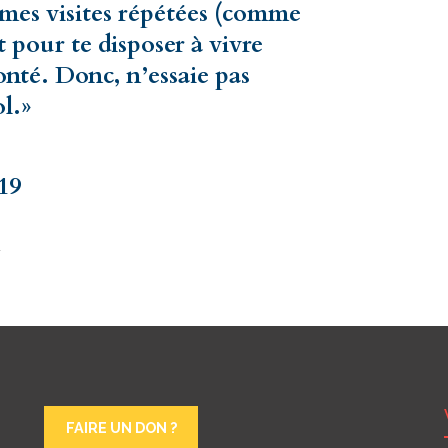
 mes visites répétées (comme
it pour te disposer à vivre
nté. Donc, n’essaie pas
l.»
919
T
FAIRE UN DON ?