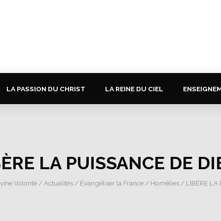
LA PASSION DU CHRIST
LA REINE DU CIEL
ENSEIGNE
BÈRE LA PUISSANCE DE DIE
ivine Volonté
/
Actualités
/
Évangéliser la France
/
Homélies
/ LIBÈRE LA 