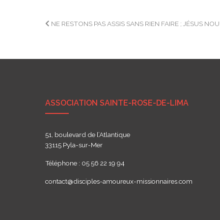
Navigation
NE RESTONS PAS ASSIS SANS RIEN FAIRE ; JÉSUS NOU
de
l’article
ASSOCIATION SAINTE-ROSE-DE-LIMA
51, boulevard de l’Atlantique
33115 Pyla-sur-Mer
Téléphone : 05 56 22 19 94
contact@disciples-amoureux-missionnaires.com