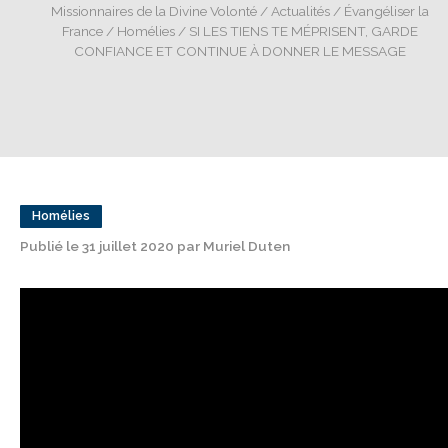
Missionnaires de la Divine Volonté
/
Actualités
/
Évangéliser la
France
/
Homélies
/ SI LES TIENS TE MÉPRISENT, GARDE
CONFIANCE ET CONTINUE À DONNER LE MESSAGE
Homélies
Publié le 31 juillet 2020 par Muriel Duten