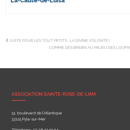
La-Cause-de-Luisa
Navigation
JUSTE POUR LES TOUT PETITS : LA DIVINE VOLONTÉ !
COMME DES BREBIS AU MILIEU DES LOUPS
de
l’article
ASSOCIATION SAINTE-ROSE-DE-LIMA
51, boulevard de l’Atlantique
33115 Pyla-sur-Mer
Téléphone : 05 56 22 19 94