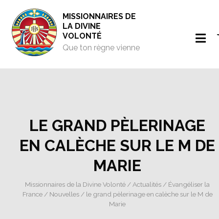
MISSIONNAIRES DE
LA DIVINE
VOLONTÉ
Que ton règne vienne
LE GRAND PÈLERINAGE
EN CALÈCHE SUR LE M DE
MARIE
Missionnaires de la Divine Volonté
/
Actualités
/
Évangéliser la
France
/
Nouvelles
/ le grand pèlerinage en calèche sur le M de
Marie