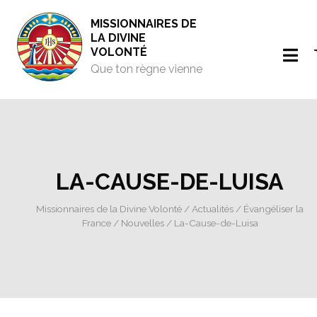
MISSIONNAIRES DE
LA DIVINE
VOLONTÉ
Que ton règne vienne
LA-CAUSE-DE-LUISA
Missionnaires de la Divine Volonté
/
Actualités
/
Évangéliser la
France
/
Nouvelles
/ La-Cause-de-Luisa