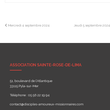
Navigation
Mercredi 4 septembre 2024
Jeudi 5 septembre 202
de
l’article
ASSOCIATION SAINTE-ROSE-DE-LIMA
51, boulevard de l’Atlantique
33115 Pyla-sur-Mer
Téléphone : 05 56 22 19 94
contact@disciples-amoureux-missionnaires.com