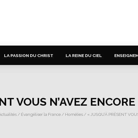
LA PASSION DU CHRIST
LA REINE DU CIEL
ENSEIGNE
ENT VOUS N’AVEZ ENCORE
Actualités
/
Évangéliser la France
/
Homélies
/ « JUSQU’À PRÉSENT VOU