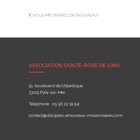
Navigation
VOUS ME VERREZ DE NOUVEAU !
de
l’article
ASSOCIATION SAINTE-ROSE-DE-LIMA
51, boulevard de l’Atlantique
33115 Pyla-sur-Mer
Téléphone : 05 56 22 19 94
contact@disciples-amoureux-missionnaires.com