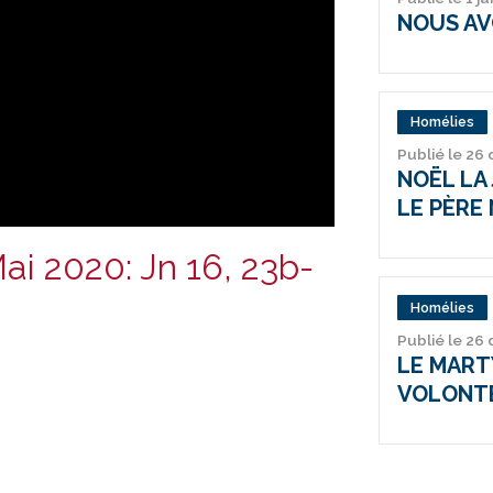
NOUS AV
Homélies
Publié le 26
NOËL LA 
LE PÈRE 
i 2020: Jn 16, 23b-
Homélies
Publié le 26
LE MARTY
VOLONT