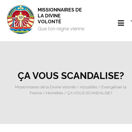
MISSIONNAIRES DE
LA DIVINE
VOLONTÉ
Que ton règne vienne
ÇA VOUS SCANDALISE?
Missionnaires de la Divine Volonté
/
Actualités
/
Évangéliser la
France
/
Homélies
/ ÇA VOUS SCANDALISE?