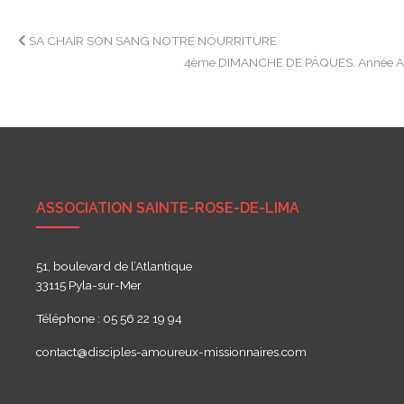
Navigation
SA CHAIR SON SANG NOTRE NOURRITURE
4ème DIMANCHE DE PÂQUES. Année 
de
l’article
ASSOCIATION SAINTE-ROSE-DE-LIMA
51, boulevard de l’Atlantique
33115 Pyla-sur-Mer
Téléphone : 05 56 22 19 94
contact@disciples-amoureux-missionnaires.com