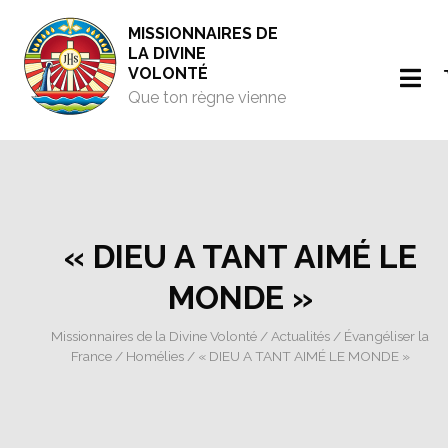
MISSIONNAIRES DE
LA DIVINE
VOLONTÉ
Que ton règne vienne
« DIEU A TANT AIMÉ LE
MONDE »
Missionnaires de la Divine Volonté
/
Actualités
/
Évangéliser la
France
/
Homélies
/ « DIEU A TANT AIMÉ LE MONDE »