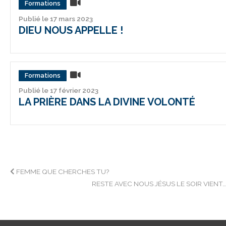
Formations
Publié le 17 mars 2023
DIEU NOUS APPELLE !
Formations
Publié le 17 février 2023
LA PRIÈRE DANS LA DIVINE VOLONTÉ
Navigation
FEMME QUE CHERCHES TU?
RESTE AVEC NOUS JÉSUS LE SOIR VIENT
de
l’article