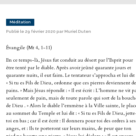
Méditation
Publié le 29 février 2020 par Muriel Duten
Évangile (Mt 4, 1-11)
En ce temps-là, Jésus fut conduit au désert par l’Esprit pour
être tenté par le diable. Après avoir jeûné quarante jours et
quarante nuits, il eut faim. Le tentateur s’approcha et lui dit 
« Si tu es Fils de Dieu, ordonne que ces pierres deviennent d
pains. » Mais Jésus répondit : « Il est écrit : L’homme ne vit p
seulement de pain, mais de toute parole qui sort de la bouch
de Dieu . » Alors le diable l’emmène à la Ville sainte, le plac
au sommet du Temple et lui dit : « Si tu es Fils de Dieu, jette
toi en bas ; car il est écrit : Il donnera pour toi des ordres à ses
anges, et : Ils te porteront sur leurs mains, de peur que ton
pied ne heurte une pierre. » Jésus lui déclara : « Il est encore