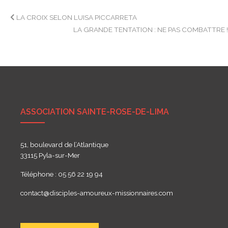
Navigation
LA CROIX SELON LUISA PICCARRETA
LA GRANDE TENTATION : NE PAS COMBATTRE 
de
l’article
ASSOCIATION SAINTE-ROSE-DE-LIMA
51, boulevard de l’Atlantique
33115 Pyla-sur-Mer
Téléphone : 05 56 22 19 94
contact@disciples-amoureux-missionnaires.com