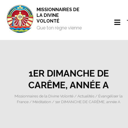
MISSIONNAIRES DE
LA DIVINE
VOLONTÉ
Que ton règne vienne
1ER DIMANCHE DE
CARÊME, ANNÉE A
Missionnaires de la Divine Volonté
/
Actualités
/
Évangéliser la
France
/
Méditation
/ 1er DIMANCHE DE CARÊME, année A