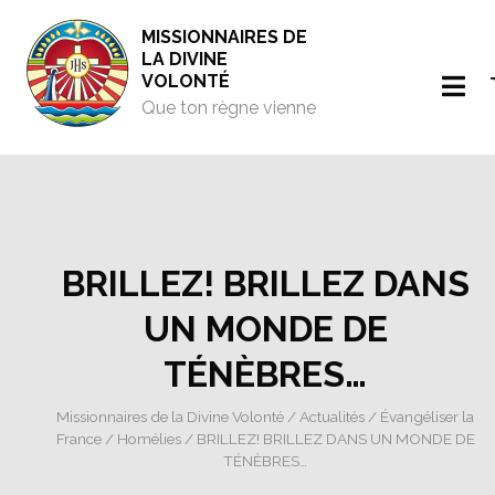
MISSIONNAIRES DE
LA DIVINE
VOLONTÉ
Que ton règne vienne
BRILLEZ! BRILLEZ DANS
UN MONDE DE
TÉNÈBRES…
Missionnaires de la Divine Volonté
/
Actualités
/
Évangéliser la
France
/
Homélies
/ BRILLEZ! BRILLEZ DANS UN MONDE DE
TÉNÈBRES…