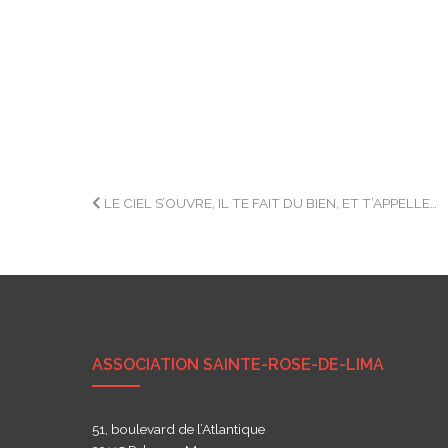
Navigation
LE CIEL S’OUVRE, IL TE FAIT DU BIEN, ET T’APPELLE…
de
l’article
ASSOCIATION SAINTE-ROSE-DE-LIMA
51, boulevard de l’Atlantique