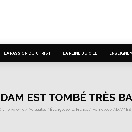
LA PASSION DU CHRIST
LA REINE DU CIEL
ENSEIGNE
DAM EST TOMBÉ TRÈS B
Divine Volonté
/
Actualités
/
Évangéliser la France
/
Homélies
/ ADAM ES