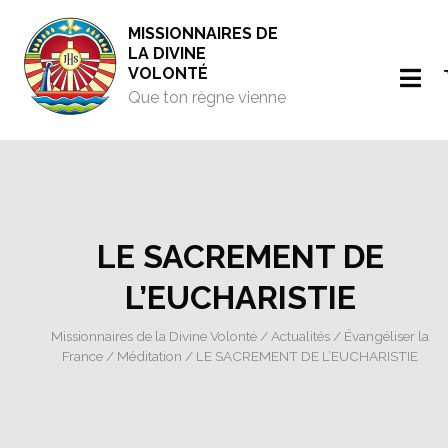
MISSIONNAIRES DE
LA DIVINE
VOLONTÉ
Que ton règne vienne
LE SACREMENT DE
L’EUCHARISTIE
Missionnaires de la Divine Volonté
/
Actualités
/
Évangéliser la
France
/
Méditation
/ LE SACREMENT DE L’EUCHARISTIE