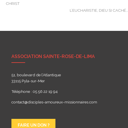
CHRIST
de
L’EUCHARISTIE, DIEU SI CACHÉ
l’article
ASSOCIATION SAINTE-ROSE-DE-LIMA
51, boulevard de l’Atlantique
33115 Pyla-sur-Mer
Téléphone : 05 56 22 19 94
contact@disciples-amoureux-missionnaires.com
FAIRE UN DON ?