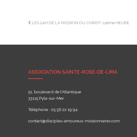
Navigation
LES 24H DE LA PASSION DU CHRIST-11ème HEURE
de
l’article
ASSOCIATION SAINTE-ROSE-DE-LIMA
51, boulevard de l’Atlantique
33115 Pyla-sur-Mer
Téléphone : 05 56 22 19 94
contact@disciples-amoureux-missionnaires.com