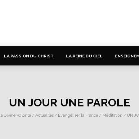
LA PASSION DU CHRIST
LA REINE DU CIEL
ENSEIGNE
UN JOUR UNE PAROLE
la Divine Volonté
/
Actualités
/
Évangéliser la France
/
Méditation
/ UN J