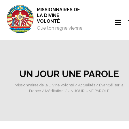
MISSIONNAIRES DE
LA DIVINE
VOLONTÉ
Que ton règne vienne
UN JOUR UNE PAROLE
Missionnaires de la Divine Volonté
/
Actualités
/
Évangéliser la
France
/
Méditation
/ UN JOUR UNE PAROLE