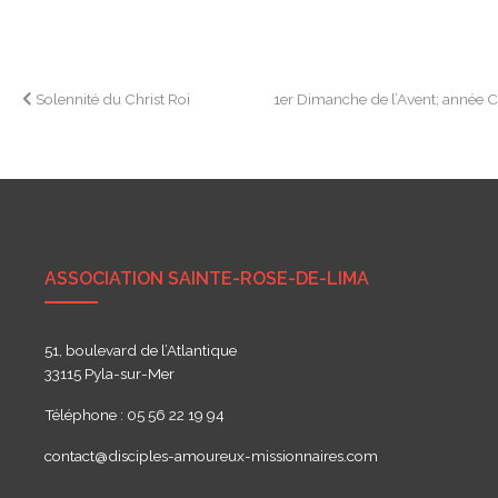
Navigation
Solennité du Christ Roi
1er Dimanche de l’Avent; année 
de
l’article
ASSOCIATION SAINTE-ROSE-DE-LIMA
51, boulevard de l’Atlantique
33115 Pyla-sur-Mer
Téléphone : 05 56 22 19 94
contact@disciples-amoureux-missionnaires.com