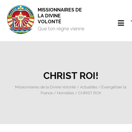
MISSIONNAIRES DE
LA DIVINE
VOLONTÉ
Que ton règne vienne
CHRIST ROI!
Missionnaires de la Divine Volonté
/
Actualités
/
Évangéliser la
France
/
Homélies
/ CHRIST ROI!