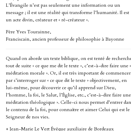
-
L’Évangile n’est pas seulement une information ou un
message ; il est une réalité qui transforme l’humanité. Il est
un acte divin, créateur et « ré-créateur ».
ANNÉE
Père Yves Tourainne,
A,
Franciscain, ancien professeur de philosophie à Bayonne
B,
Quand on aborde un texte biblique, on est tenté de recherch
C
tout de suite « ce que me dit le texte », c’est-à-dire faire une 
méditation morale ». Or, il est très important de commencer
par s’interroger sur « ce que dit le texte » objectivement, en
:
lui-même, pour découvrir ce qu’il apprend sur Dieu,
l’homme, la foi, le Salut, l’Église, etc., c’est-à-dire faire une
PÈRE
méditation théologique ». Celle-ci nous permet d’entrer dan
le contenu de la foi, pour connaître et aimer Celui qui est le
JJ.
Seigneur de nos vies.
DUTEN
+ Jean-Marie Le Vert Évêque auxiliaire de Bordeaux