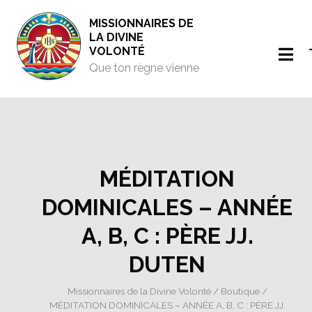
MISSIONNAIRES DE
LA DIVINE
VOLONTÉ
Que ton règne vienne
MÉDITATION
DOMINICALES – ANNÉE
A, B, C : PÈRE JJ.
DUTEN
Missionnaires de la Divine Volonté
/
Boutique
/
MÉDITATION DOMINICALES – ANNÉE A, B, C : PÈRE JJ.