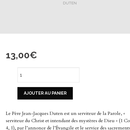
DUTEN
13,00
€
quantité
de
AJOUTER AU PANIER
MÉDITATION
Le Père Jean-Jacques Duten est un serviteur de la Parole, «
DOMINICALES
serviteur du Christ et intendant des mystères de Dieu » (1 Co
4, 1), par l’annonce de l’Évangile et le service des sacrements