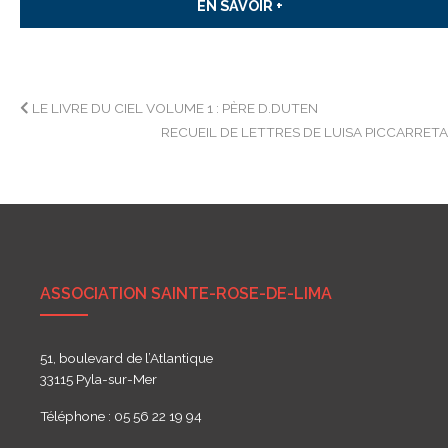
EN SAVOIR +
Navigation
LE LIVRE DU CIEL VOLUME 1 : PÈRE D.DUTEN
RECUEIL DE LETTRES DE LUISA PICCARRET
de
l’article
ASSOCIATION SAINTE-ROSE-DE-LIMA
51, boulevard de l’Atlantique
33115 Pyla-sur-Mer
Téléphone : 05 56 22 19 94