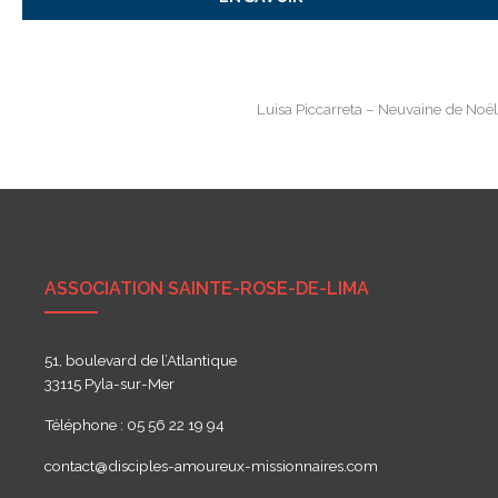
Navigation
Luisa Piccarreta – Neuvaine de Noë
de
l’article
ASSOCIATION SAINTE-ROSE-DE-LIMA
51, boulevard de l’Atlantique
33115 Pyla-sur-Mer
Téléphone : 05 56 22 19 94
contact@disciples-amoureux-missionnaires.com