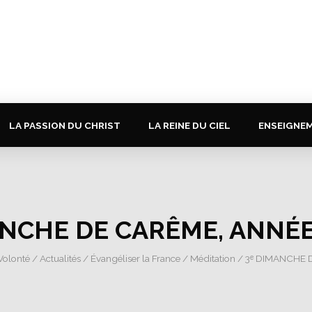
LA PASSION DU CHRIST
LA REINE DU CIEL
ENSEIGNE
ANCHE DE CARÊME, ANNÉE 
 Volonté
/
Actualités
/
Évangéliser la France
/
Méditation
/ 3ᵉ DIMANCHE D