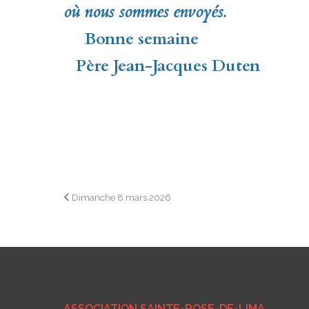
où nous sommes envoyés.
Bonne semaine
Père Jean-Jacques Duten
Navigation
Dimanche 8 mars 2026
de
l’article
ASSOCIATION SAINTE-ROSE-DE-LIMA