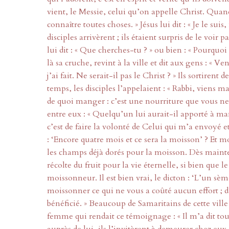
vient, le Messie, celui qu’on appelle Christ. Quand 
connaître toutes choses. » Jésus lui dit : « Je le sui
disciples arrivèrent ; ils étaient surpris de le voi
lui dit : « Que cherches-tu ? » ou bien : « Pourquoi
là sa cruche, revint à la ville et dit aux gens : «
j’ai fait. Ne serait-il pas le Christ ? » Ils sortirent d
temps, les disciples l’appelaient : « Rabbi, viens ma
de quoi manger : c’est une nourriture que vous ne c
entre eux : « Quelqu’un lui aurait-il apporté à man
c’est de faire la volonté de Celui qui m’a envoyé 
: ‘Encore quatre mois et ce sera la moisson’ ? Et mo
les champs déjà dorés pour la moisson. Dès mainten
récolte du fruit pour la vie éternelle, si bien que
moissonneur. Il est bien vrai, le dicton : ‘L’un sè
moissonner ce qui ne vous a coûté aucun effort ; d’a
bénéficié. » Beaucoup de Samaritains de cette ville 
femme qui rendait ce témoignage : « Il m’a dit tout 