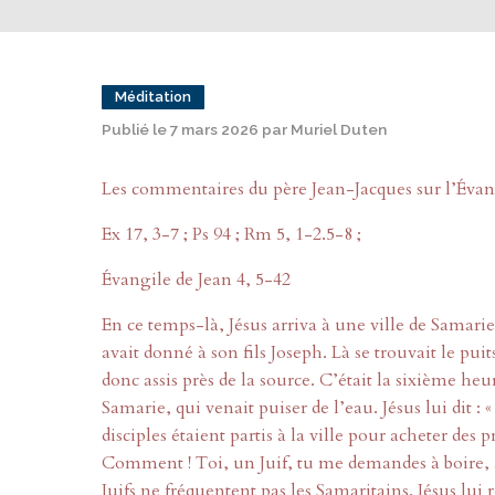
Méditation
Publié le 7 mars 2026 par Muriel Duten
Les commentaires du père Jean-Jacques sur l’Éva
Ex 17, 3-7 ; Ps 94 ; Rm 5, 1-2.5-8 ;
Évangile de Jean 4, 5-42
En ce temps-là, Jésus arriva à une ville de Samarie
avait donné à son fils Joseph. Là se trouvait le puits
donc assis près de la source. C’était la sixième h
Samarie, qui venait puiser de l’eau. Jésus lui dit : 
disciples étaient partis à la ville pour acheter des p
Comment ! Toi, un Juif, tu me demandes à boire, à
Juifs ne fréquentent pas les Samaritains. Jésus lui r