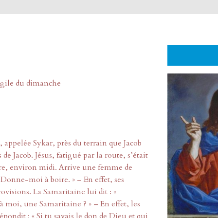
ngile du dimanche
, appelée Sykar, près du terrain que Jacob
 de Jacob. Jésus, fatigué par la route, s’était
eure, environ midi. Arrive une femme de
« Donne-moi à boire. » – En effet, ses
rovisions. La Samaritaine lui dit : «
 moi, une Samaritaine ? » – En effet, les
épondit : « Si tu savais le don de Dieu et qui