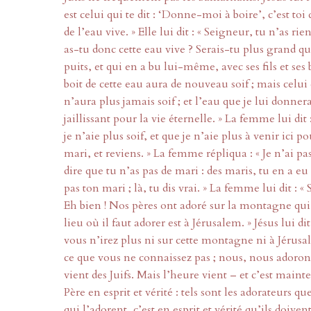
est celui qui te dit : ‘Donne-moi à boire’, c’est toi
de l’eau vive. » Elle lui dit : « Seigneur, tu n’as ri
as-tu donc cette eau vive ? Serais-tu plus grand q
puits, et qui en a bu lui-même, avec ses fils et ses 
boit de cette eau aura de nouveau soif ; mais celui
n’aura plus jamais soif ; et l’eau que je lui donne
jaillissant pour la vie éternelle. » La femme lui di
je n’aie plus soif, et que je n’aie plus à venir ici po
mari, et reviens. » La femme répliqua : « Je n’ai pas
dire que tu n’as pas de mari : des maris, tu en a eu
pas ton mari ; là, tu dis vrai. » La femme lui dit :
Eh bien ! Nos pères ont adoré sur la montagne qui es
lieu où il faut adorer est à Jérusalem. » Jésus lui d
vous n’irez plus ni sur cette montagne ni à Jérusa
ce que vous ne connaissez pas ; nous, nous adorons
vient des Juifs. Mais l’heure vient – et c’est maint
Père en esprit et vérité : tels sont les adorateurs q
qui l’adorent, c’est en esprit et vérité qu’ils doivent