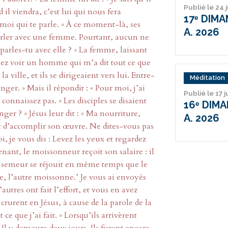
Publié le 24 
il viendra, c’est lui qui nous fera
17ᵉ DIM
s, moi qui te parle. » À ce moment-là, ses
A. 2026
r parler avec une femme. Pourtant, aucun ne
 parles-tu avec elle ? » La femme, laissant
 Venez voir un homme qui m’a dit tout ce que
e la ville, et ils se dirigeaient vers lui. Entre-
Méditation
nger. » Mais il répondit : « Pour moi, j’ai
Publié le 17 j
onnaissez pas. » Les disciples se disaient
16ᵉ DIM
ger ? » Jésus leur dit : « Ma nourriture,
A. 2026
et d’accomplir son œuvre. Ne dites-vous pas
i, je vous dis : Levez les yeux et regardez
ant, le moissonneur reçoit son salaire : il
 le semeur se réjouit en même temps que le
me, l’autre moissonne.’ Je vous ai envoyés
utres ont fait l’effort, et vous en avez
crurent en Jésus, à cause de la parole de la
ce que j’ai fait. » Lorsqu’ils arrivèrent