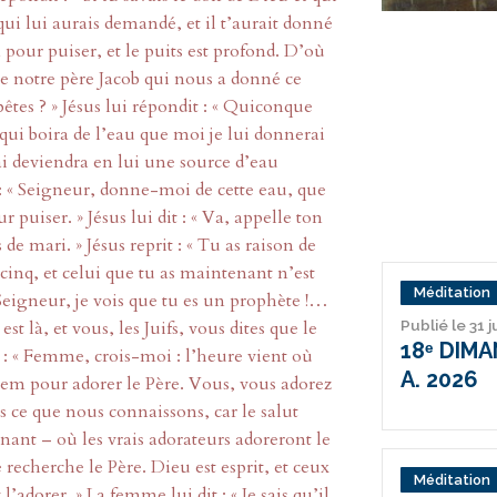
 qui lui aurais demandé, et il t’aurait donné
en pour puiser, et le puits est profond. D’où
ue notre père Jacob qui nous a donné ce
bêtes ? » Jésus lui répondit : « Quiconque
 qui boira de l’eau que moi je lui donnerai
rai deviendra en lui une source d’eau
t : « Seigneur, donne-moi de cette eau, que
ur puiser. » Jésus lui dit : « Va, appelle ton
 de mari. » Jésus reprit : « Tu as raison de
 cinq, et celui que tu as maintenant n’est
Méditation
 « Seigneur, je vois que tu es un prophète !…
t là, et vous, les Juifs, vous dites que le
Publié le 31 j
18ᵉ DIM
it : « Femme, crois-moi : l’heure vient où
A. 2026
lem pour adorer le Père. Vous, vous adorez
 ce que nous connaissons, car le salut
enant – où les vrais adorateurs adoreront le
ue recherche le Père. Dieu est esprit, et ceux
Méditation
 l’adorer. » La femme lui dit : « Je sais qu’il