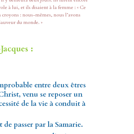
 Il y demeura deux jours. Ils furent encore
e à lui, et ils disaient à la femme : « Ce
ous croyons : nous-mêmes, nous l’avons
 Sauveur du monde. »
Jacques :
improbable entre deux êtres
e Christ, venu se reposer un
essité de la vie à conduit à
t de passer par la Samarie.