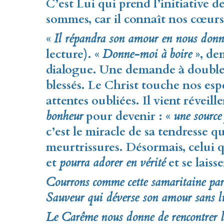
C’est Lui qui prend l’initiative 
sommes, car il connaît nos cœurs
«
Il répandra son amour en nous donn
lecture). «
Donne-moi à boire
», de
dialogue. Une demande à double 
blessés. Le Christ touche nos es
attentes oubliées. Il vient réveill
bonheur
pour devenir : «
une source 
c’est le miracle de sa tendresse q
meurtrissures. Désormais, celui q
et
pourra adorer en vérité
et se laiss
Courrons comme cette samaritaine par
Sauveur qui déverse son amour sans li
Le Carême nous donne de rencontrer le