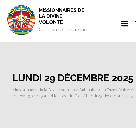
MISSIONNAIRES DE
LA DIVINE
VOLONTÉ
Que ton règne vienne
LUNDI 29 DÉCEMBRE 2025
Missionnaires de la Divine Volonté
/
Actualités
/
La Divine Volonté
/
L’évangile du jour et le Livre du Ciel
/ Lundi 29 décembre 2025