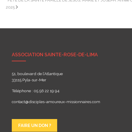
FÊTE DE LA SAINTE FAMILLE DE JÉSUS, MARIE ET JOSEPH. Année C
de
2025
l’article
ASSOCIATION SAINTE-ROSE-DE-LIMA
51, boulevard de l’Atlantique
33115 Pyla-sur-Mer
Téléphone : 05 56 22 19 94
contact@disciples-amoureux-missionnaires.com
FAIRE UN DON ?