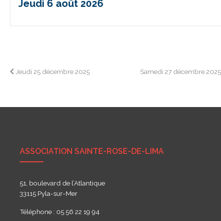
Jeudi 6 août 2026
Navigation
Jeudi 25 décembre 2025
Samedi 27 décembre 202
de
l’article
ASSOCIATION SAINTE-ROSE-DE-LIMA
51, boulevard de l’Atlantique
33115 Pyla-sur-Mer
Téléphone : 05 56 22 19 94