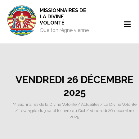
MISSIONNAIRES DE
LA DIVINE
VOLONTÉ
Que ton règne vienne
VENDREDI 26 DÉCEMBRE
2025
Missionnaires de la Divine Volonté
/
Actualités
/
La Divine Volonté
/
L’évangile du jour et le Livre du Ciel
/ Vendredi 26 décembre
2025