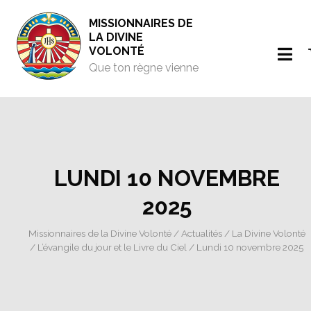
MISSIONNAIRES DE
LA DIVINE
VOLONTÉ
Que ton règne vienne
LUNDI 10 NOVEMBRE
2025
Missionnaires de la Divine Volonté
/
Actualités
/
La Divine Volonté
/
L’évangile du jour et le Livre du Ciel
/ Lundi 10 novembre 2025