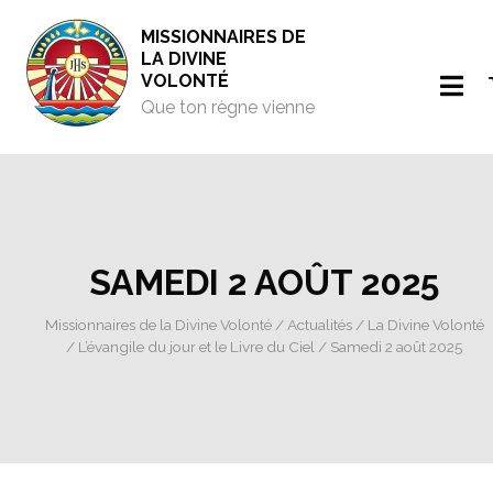
MISSIONNAIRES DE
LA DIVINE
VOLONTÉ
Que ton règne vienne
SAMEDI 2 AOÛT 2025
Missionnaires de la Divine Volonté
/
Actualités
/
La Divine Volonté
/
L’évangile du jour et le Livre du Ciel
/ Samedi 2 août 2025