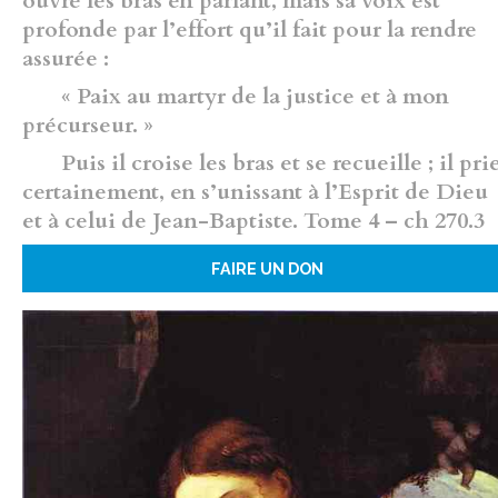
ouvre les bras en parlant, mais sa voix est
profonde par l’effort qu’il fait pour la rendre
assurée :
« Paix au martyr de la justice et à mon
précurseur. »
Puis il croise les bras et se recueille ; il pri
certainement, en s’unissant à l’Esprit de Dieu
et à celui de Jean-Baptiste. Tome 4 – ch 270.3
FAIRE UN DON