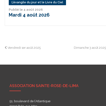
L’évangile du jour et le Livre du Ciel
Publié le 4 août 2026
Mardi 4 août 2026
Navigation
Vendredi 1er août 2025
Dimanche 3 août 202
de
l’article
ASSOCIATION SAINTE-ROSE-DE-LIMA
51, boulevard de l’Atlantique
33115 Pyla-sur-Mer