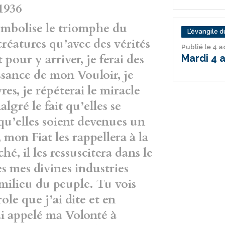
1936
ymbolise le triomphe du
L’évangile du
éatures qu’avec des vérités
Publié le 4 
 pour y arriver, je ferai des
Mardi 4 
ssance de mon Vouloir, je
vres, je répéterai le miracle
algré le fait qu’elles se
qu’elles soient
devenues un
mon Fiat les rappellera à
la
hé, il les ressuscitera dans le
es mes divines industries
milieu du peuple. Tu vois
ole que j’ai dite et en
’ai appelé ma
Volonté à