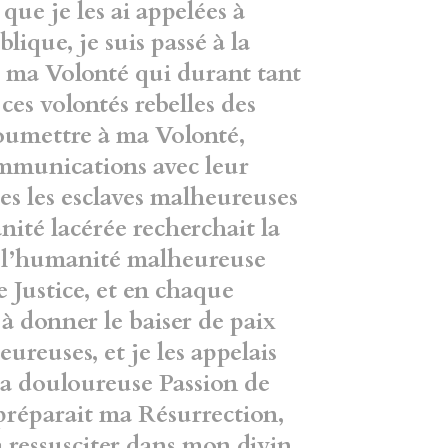
que je les ai appelées à
lique, je suis passé à la
e ma Volonté qui durant tant
ces volontés rebelles des
oumettre à ma Volonté,
 communications
avec leur
ues les esclaves malheureuses
ité lacérée recherchait la
it l’humanité malheureuse
e Justice, et en chaque
 à
donner le baiser de paix
eureuses, et je
les appelais
la douloureuse Passion de
préparait ma Résurrection,
à ressusciter dans mon divin