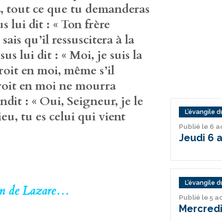
s, tout ce que tu demanderas
s lui dit : « Ton frère
 sais qu’il ressuscitera à la
us lui dit : « Moi, je suis la
croit en moi, même s’il
croit en moi ne mourra
ndit : « Oui, Seigneur, je le
L’évangile du
Dieu, tu es celui qui vient
Publié le 6 
Jeudi 6 
L’évangile du
tion de Lazare…
Publié le 5 
Mercredi