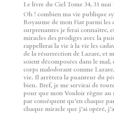
Le livre du Ciel Tome 34, 31 mai 
Oh ! combien ma vie publique s
Royaume de mon Fiat parmi les cr
surprenantes je ferai connaître, et
miracles
des prodiges avec la pui
rappellerai la vie à la
vie les cada
de la résurrection de Lazare, et
m
soient décomposées dans le mal, 
corps malodorant comme Lazare, 
vie. Il arrêtera la puanteur du péc
bien.
Bref, je me servirai de tout
pour que mon
Vouloir règne au 
par conséquent qu’en chaque
par
chaque miracle que j’ai opéré, j