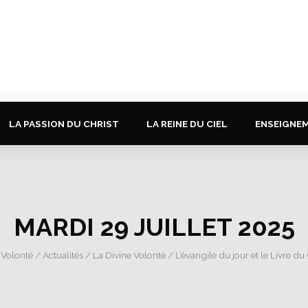
LA PASSION DU CHRIST
LA REINE DU CIEL
ENSEIGNE
MARDI 29 JUILLET 2025
 Volonté
/
Actualités
/
La Divine Volonté
/
L’évangile du jour et le Livre du 