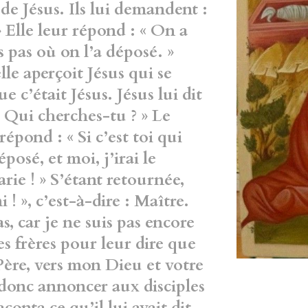
 de Jésus. Ils lui demandent :
 Elle leur répond : « On a
s pas où on l’a déposé. »
elle aperçoit Jésus qui se
ue c’était Jésus. Jésus lui dit
 Qui cherches-tu ? » Le
répond : « Si c’est toi qui
posé, et moi, j’irai le
Marie ! » S’étant retournée,
 ! », c’est-à-dire : Maître.
s, car je ne suis pas encore
s frères pour leur dire que
Père, vers mon Dieu et votre
donc annoncer aux disciples
raconta ce qu’il lui avait dit.