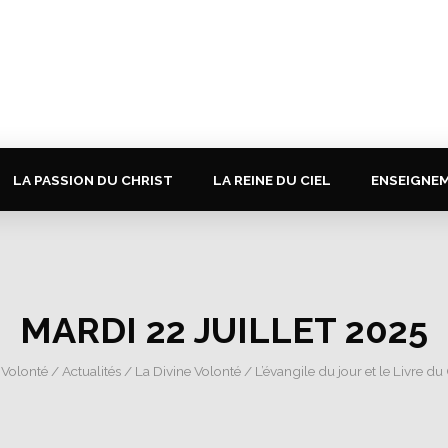
LA PASSION DU CHRIST
LA REINE DU CIEL
ENSEIGNE
MARDI 22 JUILLET 2025
 Volonté
/
Actualités
/
La Divine Volonté
/
L’évangile du jour et le Livre du 