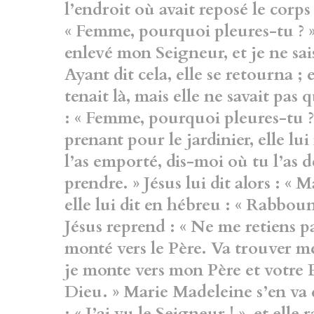
l’endroit où avait reposé le corps
« Femme, pourquoi pleures-tu ? »
enlevé mon Seigneur, et je ne sai
Ayant dit cela, elle se retourna ; 
tenait là, mais elle ne savait pas q
: « Femme, pourquoi pleures-tu ?
prenant pour le jardinier, elle lui 
l’as emporté, dis-moi où tu l’as dé
prendre. » Jésus lui dit alors : « 
elle lui dit en hébreu : « Rabbouni
Jésus reprend : « Ne me retiens pa
monté vers le Père. Va trouver me
je monte vers mon Père et votre 
Dieu. » Marie Madeleine s’en va 
: « J’ai vu le Seigneur ! », et elle 