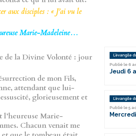
 aux disciples : « J’ai vu le
’heureuse Marie-Madeleine…
 de la Divine Volonté : jour
L’évangile du
Publié le 6 
Jeudi 6 
Résurrection de mon Fils,
nne, attendant que lui-
ssuscité, glorieusement et
L’évangile du
Publié le 5 
Mercredi
ut l’heureuse Marie-
femmes. Chacun venait me
té et que le tombeau était