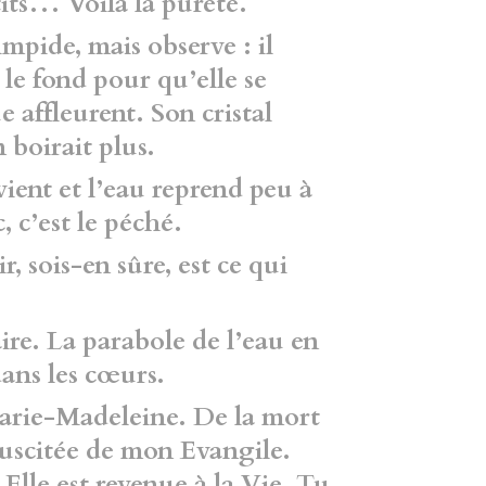
its… Voilà la pureté.
limpide, mais observe : il
 le fond pour qu’elle se
e affleurent. Son cristal
 boirait plus.
evient et l’eau reprend peu à
, c’est le péché.
r, sois-en sûre, est ce qui
ire. La parabole de l’eau en
dans les cœurs.
Marie-Madeleine. De la mort
ssuscitée de mon Evangile.
 Elle est revenue à la Vie. Tu