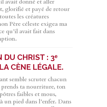
il avait donné et aller
it, glorifié et payé de retour
toutes les créatures
 mon Père céleste
exigea ma
ce qu’il avait fait dans
mption.
 DU CHRIST : 3ᵉ
 LA CÈNE LÉGALE.
rant semble scruter chacun
 prends ta nourriture, ton
apôtres faibles et mous,
jà un pied dans l’enfer.
Dans