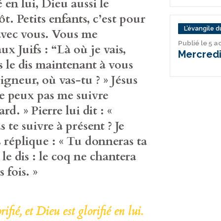
é en lui, Dieu aussi le
tôt. Petits enfants, c’est pour
L’évangile du
avec vous. Vous me
Publié le 5 
ux Juifs : “Là où je vais,
Mercredi
s le dis maintenant à vous
eigneur, où vas-tu ? » Jésus
 ne peux pas me suivre
d. » Pierre lui dit : «
 te suivre à présent ? Je
s réplique : « Tu donneras ta
le dis : le coq ne chantera
s fois. »
fié, et Dieu est glorifié en lui.