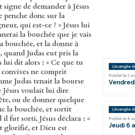
it signe de demander à Jésus
 se penche donc sur la
gneur, qui est-ce ? » Jésus lui
nnerai la bouchée que je vais
la bouchée, et la donne à
t, quand Judas eut pris la
 lui dit alors : « Ce que tu
L’évangile du
es convives ne comprit
Publié le 7 
omme Judas tenait la bourse
Vendredi
Jésus voulait lui dire
 fête, ou de donner quelque
c la bouchée, et sortit
L’évangile du
il fut sorti, Jésus déclara : «
Publié le 6 
Jeudi 6 
 glorifié, et Dieu est