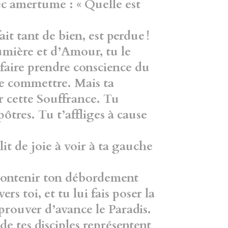
vec amertume :
« Quelle est
it tant de bien, est perdue !
Lumière et d’Amour,
tu le
 faire prendre conscience du
 de commettre.
Mais ta
r cette Souffrance.
Tu
apôtres.
Tu t’affliges à cause
it de joie
à voir à ta gauche
contenir ton débordement
vers toi, et
tu lui fais poser la
éprouver d’avance le Paradis.
de tes disciples représentent