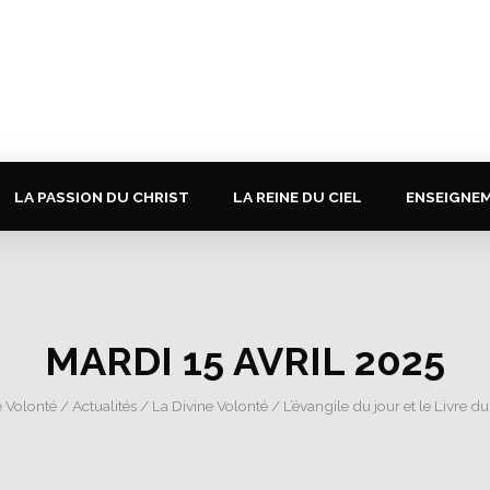
LA PASSION DU CHRIST
LA REINE DU CIEL
ENSEIGNE
MARDI 15 AVRIL 2025
e Volonté
/
Actualités
/
La Divine Volonté
/
L’évangile du jour et le Livre du