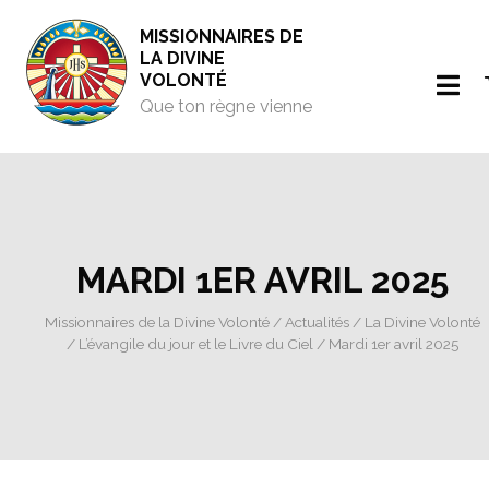
MISSIONNAIRES DE
LA DIVINE
VOLONTÉ
Que ton règne vienne
MARDI 1ER AVRIL 2025
Missionnaires de la Divine Volonté
/
Actualités
/
La Divine Volonté
/
L’évangile du jour et le Livre du Ciel
/ Mardi 1er avril 2025