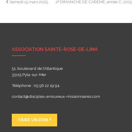
Navigation
Samedi 15 mars 2025
2ᵉ DIMANCHE DE CARÊME, année C. 202
de
l’article
ASSOCIATION SAINTE-ROSE-DE-LIMA
51, boulevard de l’Atlantique
33115 Pyla-sur-Mer
Téléphone : 05 56 22 19 94
contact@disciples-amoureux-missionnaires.com
FAIRE UN DON ?