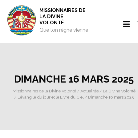
MISSIONNAIRES DE
LA DIVINE
VOLONTÉ
Que ton règne vienne
DIMANCHE 16 MARS 2025
Missionnaires de la Divine Volonté
/
Actualités
/
La Divine Volonté
/
L’évangile du jour et le Livre du Ciel
/ Dimanche 16 mars 2025