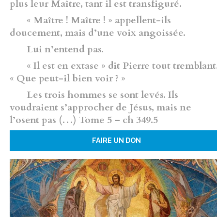
plus leur Maître, tant il est transfiguré.
« Maître ! Maître ! » appellent-ils
doucement, mais d’une voix angoissée.
Lui n’entend pas.
« Il est en extase » dit Pierre tout tremblant
« Que peut-il bien voir ? »
Les trois hommes se sont levés. Ils
voudraient s’approcher de Jésus, mais ne
l’osent pas (…) Tome 5 – ch 349.5
FAIRE UN DON