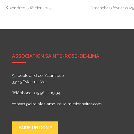
Navigation
Vendredi 7 février 2025
Dimanche 9 février 202
de
l’article
ASSOCIATION SAINTE-ROSE-DE-LIMA
51, boulevard de l’Atlantique
33115 Pyla-sur-Mer
Téléphone : 05 56 22 19 94
contact@disciples-amoureux-missionnaires.com
FAIRE UN DON ?