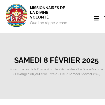
MISSIONNAIRES DE
LA DIVINE
VOLONTÉ
Que ton règne vienne
SAMEDI 8 FÉVRIER 2025
Missionnaires de la Divine Volonté
/
Actualités
/
La Divine Volonté
/
L’évangile du jour et le Livre du Ciel
/ Samedi 8 février 2025