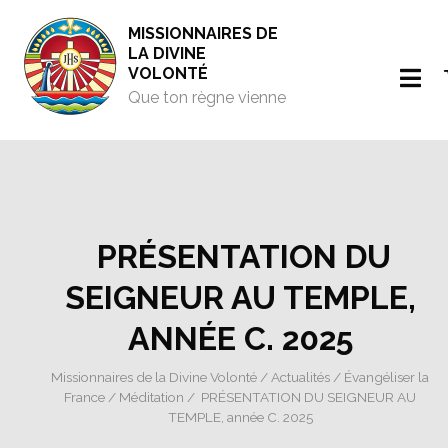
MISSIONNAIRES DE
LA DIVINE
VOLONTÉ
Que ton règne vienne
PRÉSENTATION DU
SEIGNEUR AU TEMPLE,
ANNÉE C. 2025
Missionnaires de la Divine Volonté
/
Actualités
/
Évangéliser la
France
/
Méditation
/ PRÉSENTATION DU SEIGNEUR AU
TEMPLE, année C. 2025