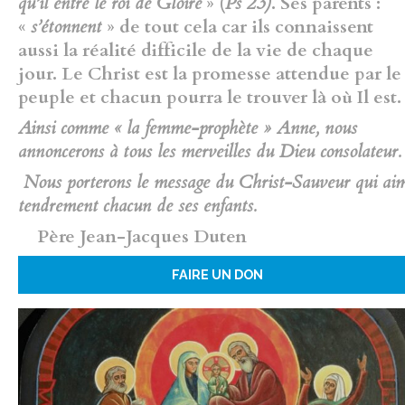
qu’il entre le roi de Gloire
» (
Ps 23)
. Ses parents :
«
s’étonnent
» de tout cela car ils connaissent
aussi la réalité difficile de la vie de chaque
jour. Le Christ est la promesse attendue par le
peuple et chacun pourra le trouver là où Il est.
Ainsi comme « la femme-prophète » Anne, nous
annoncerons à tous les merveilles du Dieu consolateur.
Nous porterons le message du Christ-Sauveur qui ai
tendrement chacun de ses enfants.
Père Jean-Jacques Duten
FAIRE UN DON