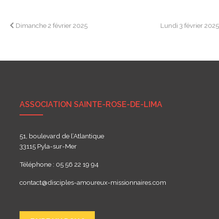
Navigation
Dimanche 2 février 2025
Lundi 3 février 202
de
l’article
ASSOCIATION SAINTE-ROSE-DE-LIMA
51, boulevard de l’Atlantique
33115 Pyla-sur-Mer
Téléphone : 05 56 22 19 94
contact@disciples-amoureux-missionnaires.com