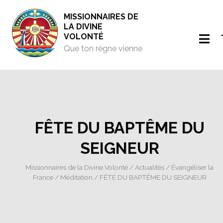
MISSIONNAIRES DE
LA DIVINE
VOLONTÉ
Que ton règne vienne
FÊTE DU BAPTÊME DU
SEIGNEUR
Missionnaires de la Divine Volonté
/
Actualités
/
Évangéliser la
France
/
Méditation
/ FÊTE DU BAPTÊME DU SEIGNEUR