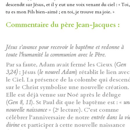
descendit sur Jésus, et il y eut une voix venant du ciel : « Toi,
tu es mon Fils bien-aimé ; en toi, je trouve ma joie. »
Commentaire du père Jean-Jacques :
Jésus s’avance pour recevoir le baptême et redonne à
toute l’humanité la communion avec le Père.
Par sa faute, Adam avait fermé les Cieux (
Gen
3,24)
; Jésus (
le nouvel Adam
) rétablit le lien avec
le Ciel. La présence de la colombe qui descen
sur le Christ symbolise une nouvelle création.
Elle est déjà venue sur Noé après le déluge
(
Gen 8, 11
). St Paul dit que le baptême est : «
un
nouvelle naissance
» (2ᵉ lecture). C’est comme
célébrer l’anniversaire de notre
entrée dans la vi
divine
et participer à cette nouvelle naissance