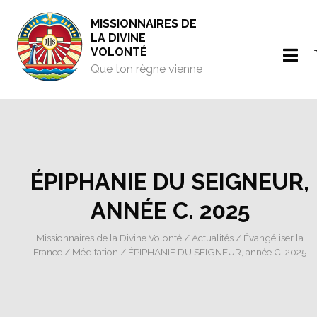
MISSIONNAIRES DE
LA DIVINE
VOLONTÉ
Que ton règne vienne
ÉPIPHANIE DU SEIGNEUR,
ANNÉE C. 2025
Missionnaires de la Divine Volonté
/
Actualités
/
Évangéliser la
France
/
Méditation
/ ÉPIPHANIE DU SEIGNEUR, année C. 2025