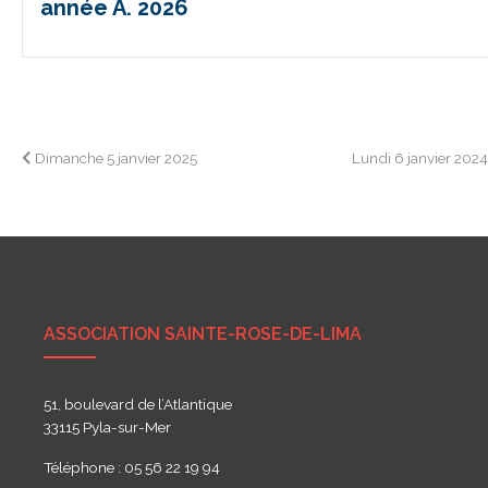
année A. 2026
Navigation
Dimanche 5 janvier 2025
Lundi 6 janvier 202
de
l’article
ASSOCIATION SAINTE-ROSE-DE-LIMA
51, boulevard de l’Atlantique
33115 Pyla-sur-Mer
Téléphone : 05 56 22 19 94