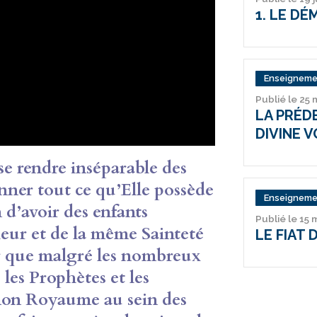
1. LE DÉ
Enseigneme
Publié le 25
LA PRÉD
DIVINE 
se rendre inséparable des
nner tout ce qu’Elle possède
Enseigneme
 d’avoir des enfants
Publié le 15 
eur et de la même Sainteté
LE FIAT 
r que malgré les nombreux
 les Prophètes et les
 mon Royaume au sein des