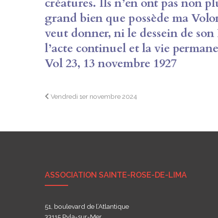
créatures. Ils n’en ont pas non plu
grand bien que possède ma Volont
veut donner, ni le dessein de son
l’acte continuel et la vie perma
Vol 23, 13 novembre 1927
Navigation
Vendredi 1er novembre 2024
de
l’article
ASSOCIATION SAINTE-ROSE-DE-LIMA
51, boulevard de l’Atlantique
33115 Pyla-sur-Mer