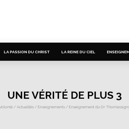
LA PASSION DU CHRIST
LA REINE DU CIEL
ENSEIGNE
UNE VÉRITÉ DE PLUS 3
 Volonté
/
Actualités
/
Enseignements
/
Enseignement du Dr Thomassign