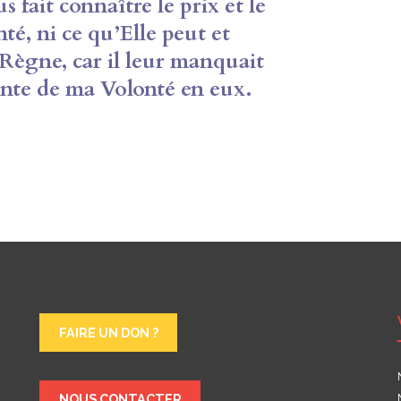
s fait connaître le prix et le
é, ni ce qu’Elle peut et
 Règne, car il leur manquait
nente de ma Volonté en eux.
FAIRE UN DON ?
NOUS CONTACTER