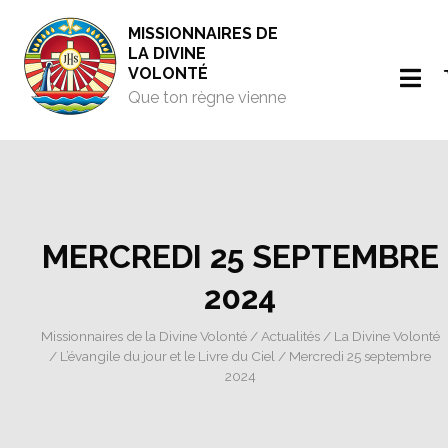
MISSIONNAIRES DE
LA DIVINE
VOLONTÉ
Que ton règne vienne
MERCREDI 25 SEPTEMBRE
2024
Missionnaires de la Divine Volonté
/
Actualités
/
La Divine Volonté
/
L’évangile du jour et le Livre du Ciel
/ Mercredi 25 septembre
2024