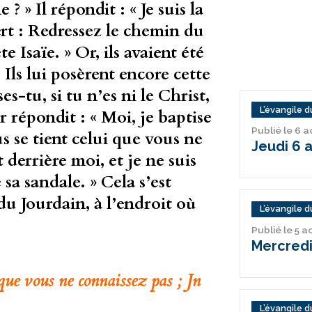
 » Il répondit : « Je suis la
ert : Redressez le chemin du
 Isaïe. » Or, ils avaient été
 Ils lui posèrent encore cette
s-tu, si tu n’es ni le Christ,
L’évangile du
ur répondit : « Moi, je baptise
Publié le 6 
s se tient celui que vous ne
Jeudi 6 
t derrière moi, et je ne suis
 sa sandale. » Cela s’est
du Jourdain, à l’endroit où
L’évangile du
Publié le 5 
Mercredi
que vous ne connaissez pas ; Jn
L’évangile du