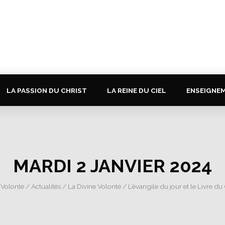
LA PASSION DU CHRIST
LA REINE DU CIEL
ENSEIGNE
MARDI 2 JANVIER 2024
 Volonté
/
Actualités
/
La Divine Volonté
/
L’évangile du jour et le Livre du 