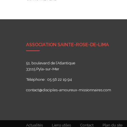
Navigation
de
l’article
ASSOCIATION SAINTE-ROSE-DE-LIMA
51, boulevard de l’Atlantique
33115 Pyla-sur-Mer
Téléphone : 05 56 22 19 94
contact@disciples-amoureux-missionnaires.com
Actualités
Liens utiles
Contact
Plan du site