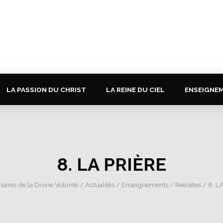
LA PASSION DU CHRIST
LA REINE DU CIEL
ENSEIGNE
8. LA PRIÈRE
aires de la Divine Volonté
/
Actualités
/
Enseignements
/
Retraites
/ 8. L