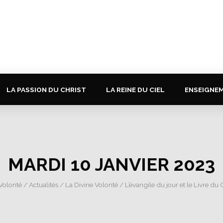
LA PASSION DU CHRIST
LA REINE DU CIEL
ENSEIGNE
MARDI 10 JANVIER 2023
 Volonté
/
Actualités
/
La Divine Volonté
/
L’évangile du jour et le Livre du 