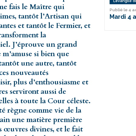
L’évangile du
me fais le Maître qui
Publié le 4 
limes, tantôt l’Artisan qui
Mardi 4 
antes et tantôt le Fermier, et
ransforment la
 ciel. J’éprouve un grand
 je m’amuse si bien que
tantôt une autre, tantôt
 ces nouveautés
sir, plus d’enthousiasme et
tres serviront aussi de
elles à toute la Cour céleste.
nté règne comme vie de la
main une matière première
œuvres divines, et le fait