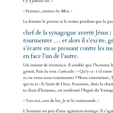
t’y a jamais vu. »
« Femme, amène-le-Moi. »
La femme le pousse et le traîne pendant que le pau
chef de la synagogue
avertit Jésus 
tourmenter … et alors il s’excite, gr
s’écarte en se pressant contre les 
en face l’un de l’autre.
Un instant de résistance. Il semble que l’homme h
gémit. Puis la voix s’articule : « Qu’y-a- t-il ent
es-tu venu nous tourmenter ? Nous exterminer, Toi, 
qui tu es : le Saint de Dieu. Personne, dans la cha
ta chair d’homme, est renfermé l’Esprit du Vainq
« Tais-toi, sors de lui, Je te le commande. »
L’homme est pris d’une agitation étrange. Il s’agi