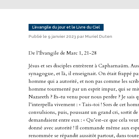
L’évangile du jour et le Livre du Ciel
Publié le 9 janvier 2023 par Muriel Duten
De l’Évangile de Marc 1, 21-28
Jésus et ses disciples entrèrent à Capharnaüm. Aussit
synagogue, et là, il enseignait. On était frappé p
homme qui a autorité, et non pas comme les scribe
homme tourmenté par un esprit impur, qui se mit 
Nazareth ? Es-tu venu pour nous perdre ? Je sais qui
l’interpella vivement : « Tais-toi ! Sors de cet hom
convulsions, puis, poussant un grand cri, sortit de l
demandaient entre eux : « Qu’est-ce que cela veu
donné avec autorité ! Il commande même aux esprits
renommée se répandit aussitôt partout, dans toute 