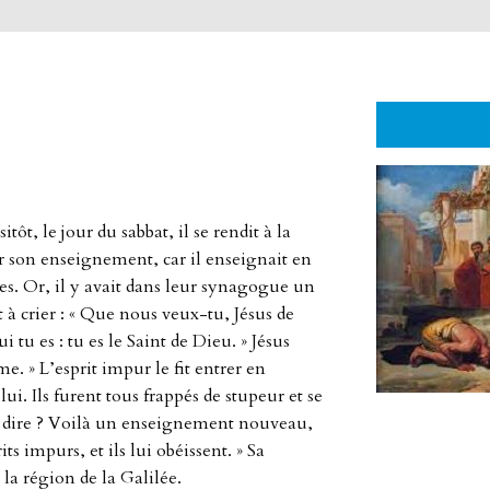
ôt, le jour du sabbat, il se rendit à la
ar son enseignement, car il enseignait en
s. Or, il y avait dans leur synagogue un
à crier : « Que nous veux-tu, Jésus de
 tu es : tu es le Saint de Dieu. » Jésus
me. » L’esprit impur le fit entrer en
ui. Ils furent tous frappés de stupeur et se
t dire ? Voilà un enseignement nouveau,
 impurs, et ils lui obéissent. » Sa
la région de la Galilée.