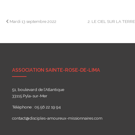
Navigation
Mardi 13 septembre 2022
2. LE CIEL SUR LA TERR
de
l’article
ASSOCIATION SAINTE-ROSE-DE-LIMA
51, boulevard de l’Atlantique
33115 Pyla-sur-Mer
Téléphone : 05 56 22 19 94
contact@disciples-amoureux-missionnaires.com