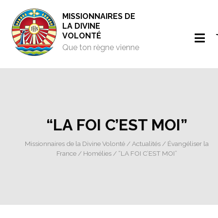
MISSIONNAIRES DE
LA DIVINE
VOLONTÉ
Que ton règne vienne
“LA FOI C’EST MOI”
Missionnaires de la Divine Volonté
/
Actualités
/
Évangéliser la
France
/
Homélies
/ “LA FOI C’EST MOI”