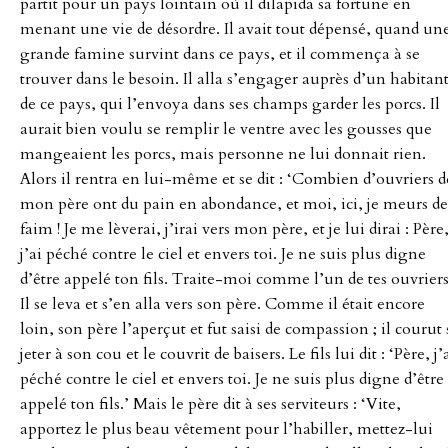
partit pour un pays lointain où il dilapida sa fortune en
menant une vie de désordre. Il avait tout dépensé, quand un
grande famine survint dans ce pays, et il commença à se
trouver dans le besoin. Il alla s’engager auprès d’un habitan
de ce pays, qui l’envoya dans ses champs garder les porcs. Il
aurait bien voulu se remplir le ventre avec les gousses que
mangeaient les porcs, mais personne ne lui donnait rien.
Alors il rentra en lui-même et se dit : ‘Combien d’ouvriers d
mon père ont du pain en abondance, et moi, ici, je meurs de
faim ! Je me lèverai, j’irai vers mon père, et je lui dirai : Père
j’ai péché contre le ciel et envers toi. Je ne suis plus digne
d’être appelé ton fils. Traite-moi comme l’un de tes ouvriers
Il se leva et s’en alla vers son père. Comme il était encore
loin, son père l’aperçut et fut saisi de compassion ; il courut 
jeter à son cou et le couvrit de baisers. Le fils lui dit : ‘Père, j’
péché contre le ciel et envers toi. Je ne suis plus digne d’être
appelé ton fils.’ Mais le père dit à ses serviteurs : ‘Vite,
apportez le plus beau vêtement pour l’habiller, mettez-lui