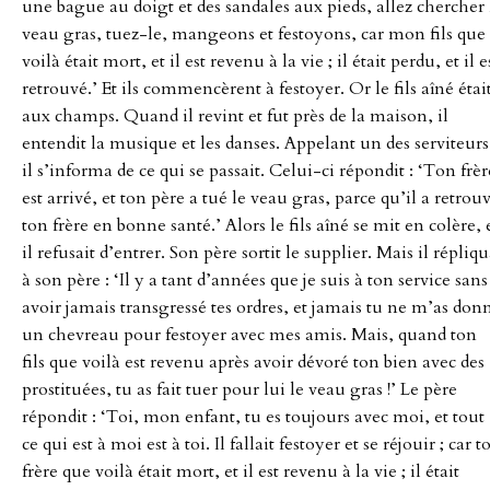
une bague au doigt et des sandales aux pieds, allez chercher 
veau gras, tuez-le, mangeons et festoyons, car mon fils que
voilà était mort, et il est revenu à la vie ; il était perdu, et il e
retrouvé.’ Et ils commencèrent à festoyer. Or le fils aîné étai
aux champs. Quand il revint et fut près de la maison, il
entendit la musique et les danses. Appelant un des serviteurs
il s’informa de ce qui se passait. Celui-ci répondit : ‘Ton frèr
est arrivé, et ton père a tué le veau gras, parce qu’il a retrou
ton frère en bonne santé.’ Alors le fils aîné se mit en colère, 
il refusait d’entrer. Son père sortit le supplier. Mais il répliq
à son père : ‘Il y a tant d’années que je suis à ton service sans
avoir jamais transgressé tes ordres, et jamais tu ne m’as don
un chevreau pour festoyer avec mes amis. Mais, quand ton
fils que voilà est revenu après avoir dévoré ton bien avec des
prostituées, tu as fait tuer pour lui le veau gras !’ Le père
répondit : ‘Toi, mon enfant, tu es toujours avec moi, et tout
ce qui est à moi est à toi. Il fallait festoyer et se réjouir ; car t
frère que voilà était mort, et il est revenu à la vie ; il était