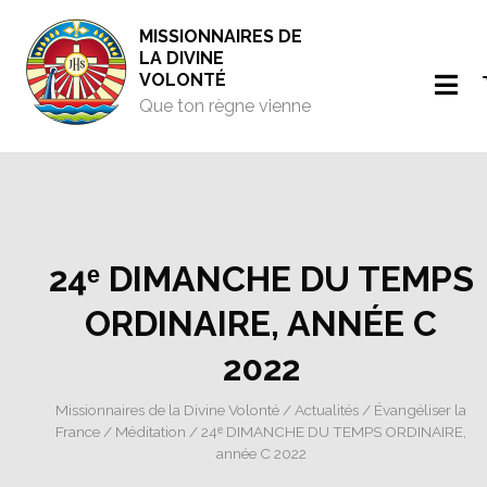
MISSIONNAIRES DE
LA DIVINE
VOLONTÉ
Que ton règne vienne
24ᵉ DIMANCHE DU TEMPS
ORDINAIRE, ANNÉE C
2022
Missionnaires de la Divine Volonté
/
Actualités
/
Évangéliser la
France
/
Méditation
/ 24ᵉ DIMANCHE DU TEMPS ORDINAIRE,
année C 2022