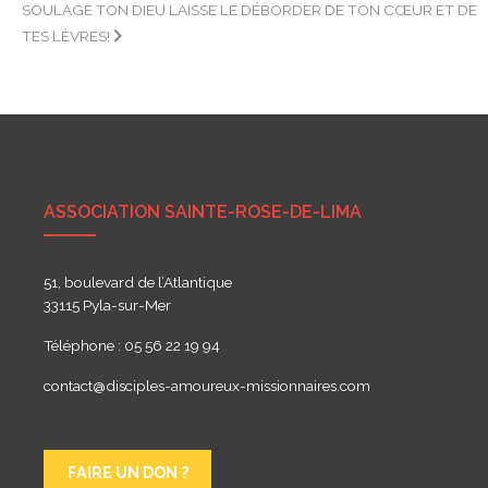
SOULAGE TON DIEU LAISSE LE DÉBORDER DE TON CŒUR ET DE
de
TES LÈVRES!
l’article
ASSOCIATION SAINTE-ROSE-DE-LIMA
51, boulevard de l’Atlantique
33115 Pyla-sur-Mer
Téléphone : 05 56 22 19 94
contact@disciples-amoureux-missionnaires.com
FAIRE UN DON ?