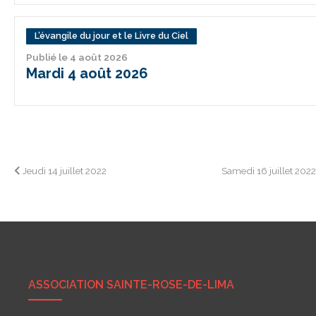
L’évangile du jour et le Livre du Ciel
Publié le 4 août 2026
Mardi 4 août 2026
Navigation
Jeudi 14 juillet 2022
Samedi 16 juillet 202
de
l’article
ASSOCIATION SAINTE-ROSE-DE-LIMA