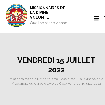
MISSIONNAIRES DE
LA DIVINE
VOLONTÉ
Que ton règne vienne
VENDREDI 15 JUILLET
2022
Missionnaires de la Divine Volonté
/
Actualités
/
La Divine Volonté
/
L’évangile du jour et le Livre du Ciel
/ Vendredi 15 juillet 2022