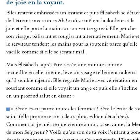
de joie en
la
voyant.
Elles restent embrassées un instant et puis Élisabeth se détac
de l’étreinte avec un : « Ah ! » où se mêlent la douleur et la
joie et elle porte la main sur son ventre grossi. Elle penche
son visage, pâlissant et rougissant alternativement. Marie et
le serviteur tendent les mains pour la soutenir parce qu’elle
vacille comme si elle se sentait mal.
Mais Élisabeth, après être restée une minute comme
recueillie en elle-même, lève un visage tellement radieux
qu’il semble rajeuni. Elle regarde Marie avec vénération en
souriant comme si elle voyait un ange et puis elle s’incline
en un profond salut en disant :
« Bénie es-tu parmi toutes les femmes ! Béni le Fruit de to
sein ! (elle prononce ainsi deux phrases bien détachées).
Comment ai-je mérité que vienne à moi, ta servante, la Mè
de mon Seigneur ? Voilà qu’au son de ta voix l’enfant a bon
de joie dans mon sein, et lorsque je t’ai embrassée, l’Esprit d