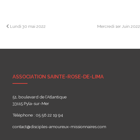
Navigation
Lundi 30 mai 2022
Mercredi 1er Juin 202
de
l’article
ASSOCIATION SAINTE-ROSE-DE-LIMA
51, boulevard de l’Atlantique
33115 Pyla-sur-Mer
Téléphone : 05 56 22 19 94
contact@disciples-amoureux-missionnaires.com