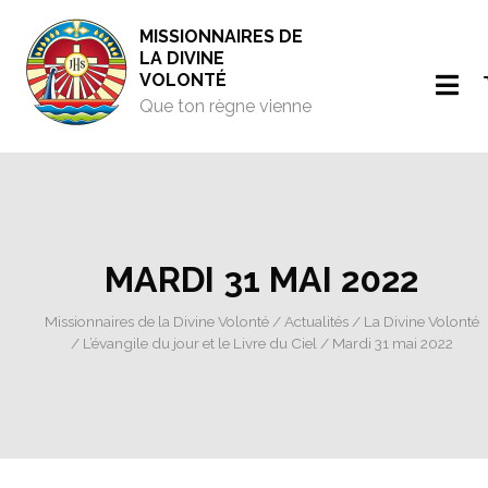
MISSIONNAIRES DE
LA DIVINE
VOLONTÉ
Que ton règne vienne
MARDI 31 MAI 2022
Missionnaires de la Divine Volonté
/
Actualités
/
La Divine Volonté
/
L’évangile du jour et le Livre du Ciel
/ Mardi 31 mai 2022