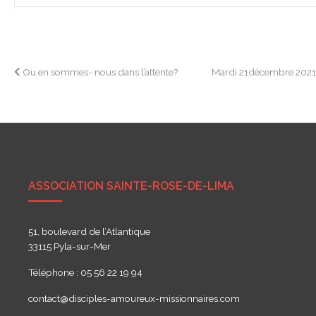
Navigation
Ou en sommes- nous dans l’attente?
Mardi 21décembre 202
de
l’article
ASSOCIATION SAINTE-ROSE-DE-LIMA
51, boulevard de l’Atlantique
33115 Pyla-sur-Mer
Téléphone : 05 56 22 19 94
contact@disciples-amoureux-missionnaires.com