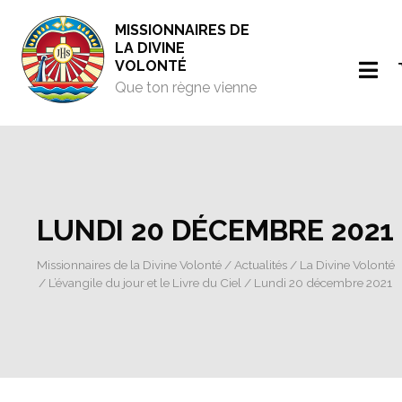
MISSIONNAIRES DE
LA DIVINE
VOLONTÉ
Que ton règne vienne
LUNDI 20 DÉCEMBRE 2021
Missionnaires de la Divine Volonté
/
Actualités
/
La Divine Volonté
/
L’évangile du jour et le Livre du Ciel
/ Lundi 20 décembre 2021