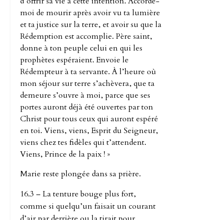
d’offrir sa vie à cette intention. Accorde-
moi de mourir après avoir vu ta lumière
et ta justice sur la terre, et avoir su que la
Rédemption est accomplie. Père saint,
donne à ton peuple celui en qui les
prophètes espéraient. Envoie le
Rédempteur à ta servante. À l’heure où
mon séjour sur terre s’achèvera, que ta
demeure s’ouvre à moi, parce que ses
portes auront déjà été ouvertes par ton
Christ pour tous ceux qui auront espéré
en toi. Viens, viens, Esprit du Seigneur,
viens chez tes fidèles qui t’attendent.
Viens, Prince de la paix ! »
Marie reste plongée dans sa prière.
16.3 – La tenture bouge plus fort,
comme si quelqu’un faisait un courant
d’air par derrière ou la tirait pour