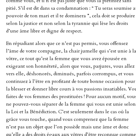
comme vous, et il n’est pas juste que vous la piétiniez sans
pitié. S’il est dit dans sa condamnation : “ Tu seras soumise 
pouvoir de ton mari et il te dominera ”, cela doit se produire
selon la justice et non selon la tyrannie qui lèse les droits
d’une âme libre et digne de respect.
En répudiant alors que ce n’est pas permis, vous offensez
l’âme de votre compagne, la chair jumelle qui s’est unie à l
vôtre, ce tout qu’est la femme que vous avez épousée en
exigeant son honnêteté, alors que vous, parjures, vous allez
vers elle, déshonorés, diminués, parfois corrompus, et vous
continuez à l’être en profitant de toute bonne occasion pour
la blesser et donner libre cours à vos passions insatiables. Vo
faites de vos femmes des prostituées ! Pour aucun motif, vou
ne pouvez-vous séparer de la femme qui vous est unie selon
la Loi et la Bénédiction. C’est seulement dans le cas où la
grâce vous touche, quand vous comprenez que la femme
n’est pas un objet que l’on possède mais une âme et donc
qu’elle a des droits égaux aux vôtres d’être reconnue comme