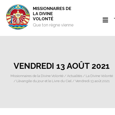
MISSIONNAIRES DE
LA DIVINE
VOLONTÉ
Que ton règne vienne
VENDREDI 13 AOÛT 2021
Missionnaires de la Divine Volonté
/
Actualités
/
La Divine Volonté
/
L’évangile du jour et le Livre du Ciel
/ Vendredi 13 août 2021