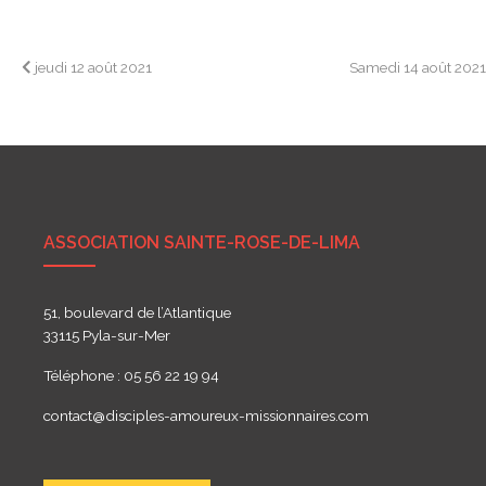
Navigation
jeudi 12 août 2021
Samedi 14 août 202
de
l’article
ASSOCIATION SAINTE-ROSE-DE-LIMA
51, boulevard de l’Atlantique
33115 Pyla-sur-Mer
Téléphone : 05 56 22 19 94
contact@disciples-amoureux-missionnaires.com